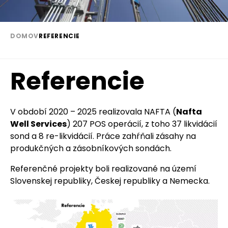
DOMOV
REFERENCIE
Omrvinka
Referencie
Paragraph
Text
V období 2020 – 2025 realizovala NAFTA (
Nafta
Well Services
) 207 POS operácií, z toho 37 likvidácií
sond a 8 re-likvidácií. Práce zahŕňali zásahy na
produkčných a zásobníkových sondách.
Referenčné projekty boli realizované na území
Slovenskej republiky, Českej republiky a Nemecka.
Image
Image