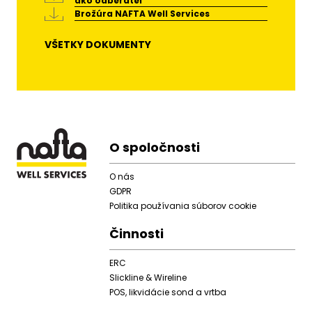
ako odberateľ
Brožúra NAFTA Well Services
VŠETKY DOKUMENTY
Footer
O spoločnosti
O nás
GDPR
Politika používania súborov cookie
Činnosti
ERC
Slickline & Wireline
POS, likvidácie sond a vrtba