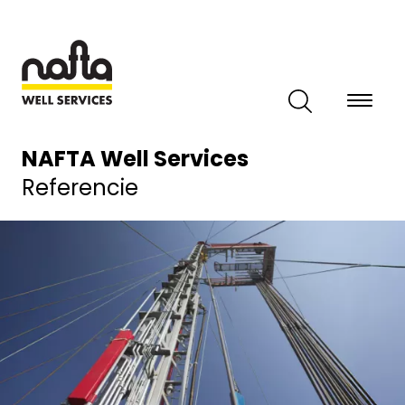
Skočiť
na
hlavný
obsah
Title
NAFTA Well Services
(bold)
Title
Referencie
(normal)
Image