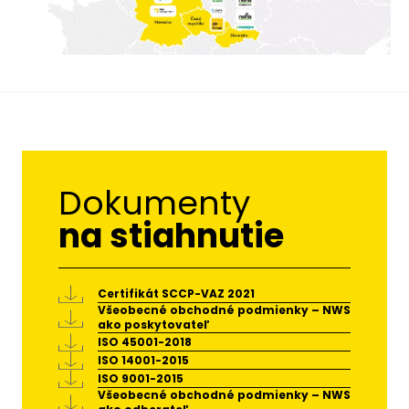
Dokumenty
na stiahnutie
Certifikát SCCP-VAZ 2021
Všeobecné obchodné podmienky – NWS
ako poskytovateľ
ISO 45001-2018
ISO 14001-2015
ISO 9001-2015
Všeobecné obchodné podmienky – NWS