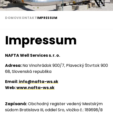
DOMOV
KONTAKT
IMPRESSUM
Omrvinka
Impressum
Paragraph
Text
NAFTA Well Services s. r. o.
Adresa:
Na Vinohrádok 900/7, Plavecký Štvrtok 900
68,
Slovenská republika
Email:
info@nafta-ws.sk
Web:
www.nafta-ws.sk
Zapísaná:
Obchodný register vedený Mestským
súdom Bratislava III, oddiel Sro, vložka č.: 189698/B