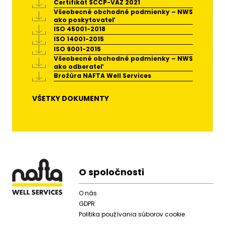
Certifikát SCCP-VAZ 2021
Všeobecné obchodné podmienky – NWS
ako poskytovateľ
ISO 45001-2018
ISO 14001-2015
ISO 9001-2015
Všeobecné obchodné podmienky – NWS
ako odberateľ
Brožúra NAFTA Well Services
VŠETKY DOKUMENTY
Footer
O spoločnosti
O nás
GDPR
Politika používania súborov cookie